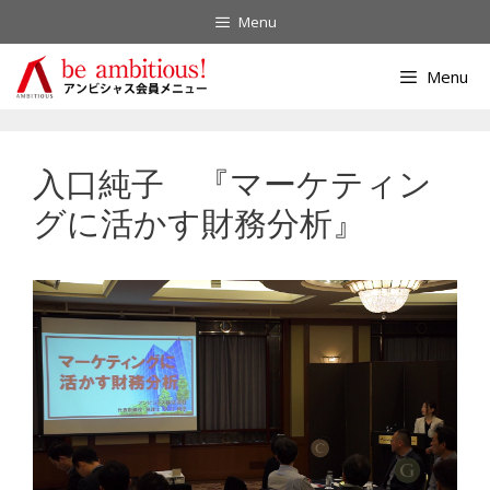
コ
Menu
ン
テ
Menu
ン
ツ
へ
入口純子 『マーケティン
ス
キ
グに活かす財務分析』
ッ
プ